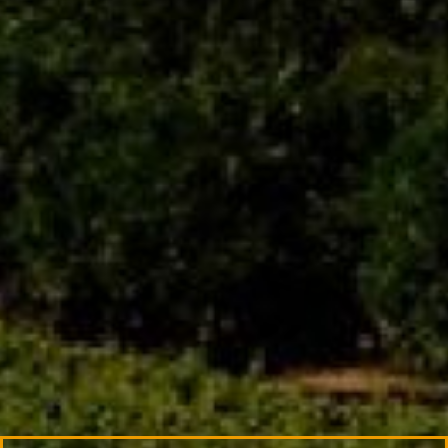
Informacje dodatkowe
Kraj
Mołdawia
Typ wina
Półwytrawne
Wino
Czerwone
Podobne produkty
PL
ENG