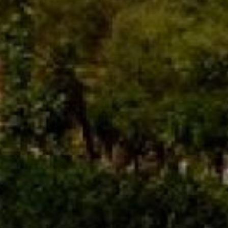
Amfora Pinot Noir
2020
Mołdawia
Smak
Półwytrawne
Kolor
Czerwone
Kraj
Mołdawia
Pojemność
0,375 ml
Kategorie:
Kraj
,
Mołdawia
,
Typ produktu
,
Wino
Informacje dodatkowe
Opinie (0)