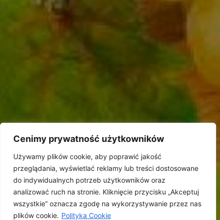
Zobacz produkt
siedziba firmy i sklep firmowy
Cenimy prywatność użytkowników
LION-GRI EUROPE SP. Z O.O.
UL. GROCHOWSKA 78
Używamy plików cookie, aby poprawić jakość
04-301 WARSZAWA
przeglądania, wyświetlać reklamy lub treści dostosowane
TEL./FAX:
(22) 612 33 26
do indywidualnych potrzeb użytkowników oraz
GODZINY OTWARCIA:
analizować ruch na stronie. Kliknięcie przycisku „Akceptuj
PN.-PT. 10 – 18
wszystkie” oznacza zgodę na wykorzystywanie przez nas
SOB. 10 – 14
plików cookie.
Polityka Cookie