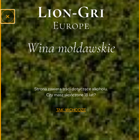
Wina mołdawskie
Strona zawiera trści dotyczące alkoholu.
Czy masz skończone 18 lat?
TAK, WCHODZĘ
Grape Angel – merlot rose
Dowiedz się więcej
Zobacz produkt