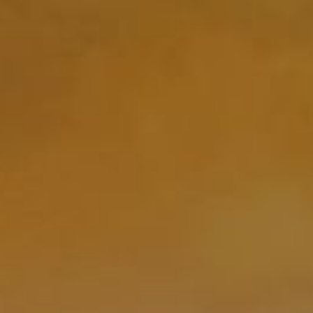
Strona główna
/
Typ produktu
/
Wino
/ Amfora Pinot
Noir