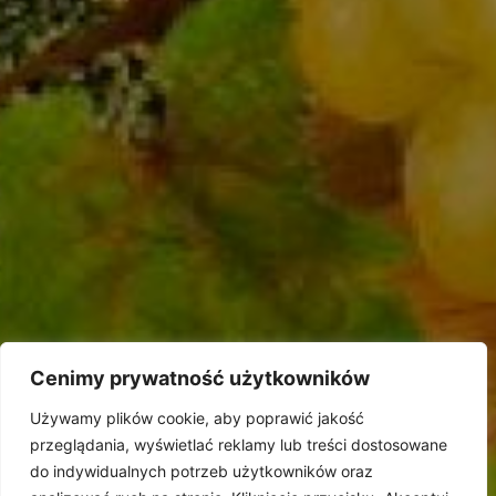
Dowiedz się więcej
Zobacz produkt
Zobacz produkt
siedziba firmy i sklep firmowy
Cenimy prywatność użytkowników
LION-GRI EUROPE SP. Z O.O.
UL. GROCHOWSKA 78
Używamy plików cookie, aby poprawić jakość
04-301 WARSZAWA
przeglądania, wyświetlać reklamy lub treści dostosowane
TEL./FAX:
(22) 612 33 26
do indywidualnych potrzeb użytkowników oraz