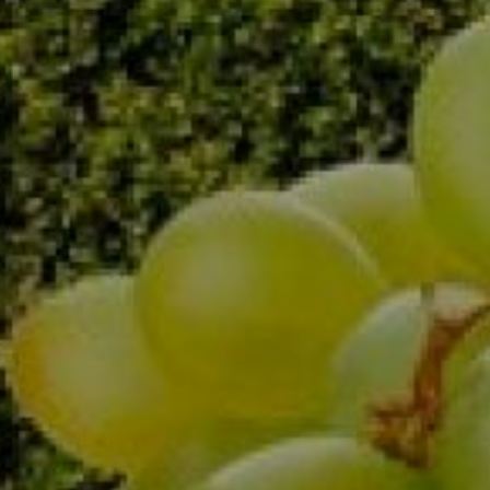
Amfora Cabernet
Sauvignon 2016 Reserve
Dowiedz się więcej
Zobacz produkt
Cabernet Vinum Aurum
Dowiedz się więcej
Zobacz produkt