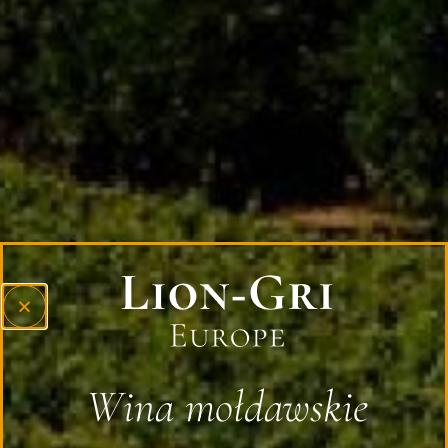
Informacje dodatkowe
Kraj
Mołdawia
Wino
PL
Czerwone
ENG
Typ wina
Słodkie
Podobne produkty
Wina mołdawskie