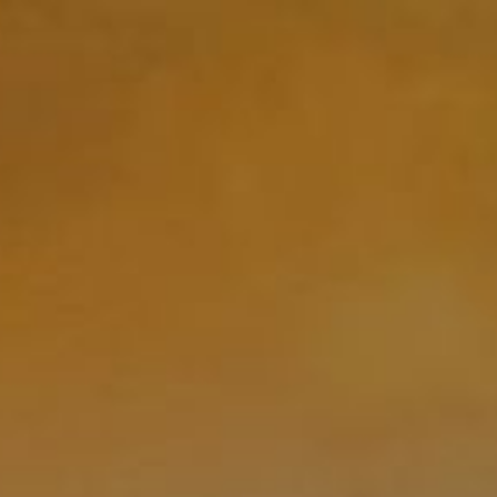
Strona główna
/
Typ produktu
/
Wino
/ Kagor Pastoral