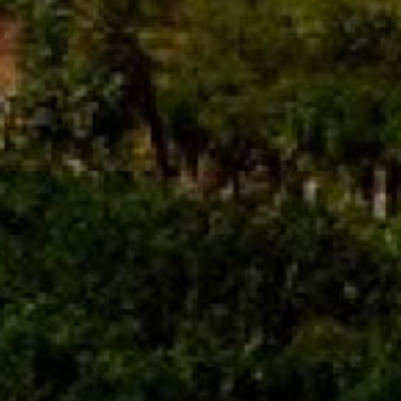
Mołdawia
Smak
Słodkie
Kolor
czerwone
Kraj
Mołdawia
Pojemność
750 ml
Producent
Doina
Kategorie:
Kraj
,
Mołdawia
,
Typ produktu
,
Wino
Informacje dodatkowe