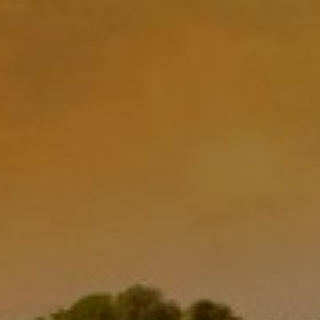
A
O FIRMIE
OFERTA
REPUBLIKA MOŁDAWII
GDZIE
bezalkoholowe
Grape Ang
Kategoria:
Bez kategorii