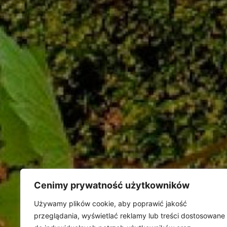
Grape 
Dowied
Zobac
Cenimy prywatność użytkowników
Używamy plików cookie, aby poprawić jakość
siedziba firmy i sklep firmowy
przeglądania, wyświetlać reklamy lub treści dostosowane