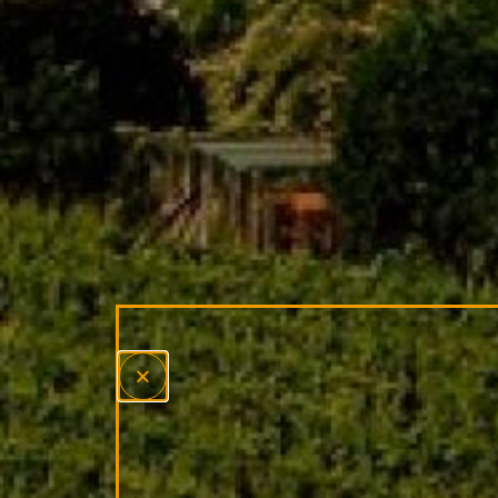
PL
ENG