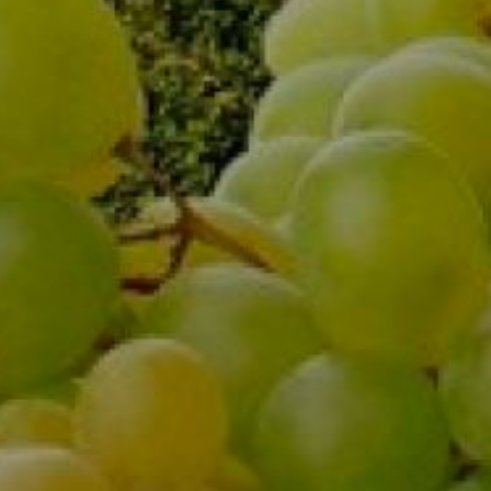
k
Sparkling wine based drink
“Lady’s Caprice Tintoretto”
Dowiedz się więcej
Zobacz produkt