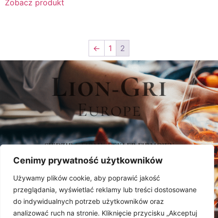
Zobacz produkt
←
1
2
siedziba firmy i sklep firmowy
Cenimy prywatność użytkowników
LION-GRI EUROPE SP. Z O.O.
UL. GROCHOWSKA 78
Używamy plików cookie, aby poprawić jakość
04-301 WARSZAWA
przeglądania, wyświetlać reklamy lub treści dostosowane
TEL./FAX:
(22) 612 33 26
do indywidualnych potrzeb użytkowników oraz
GODZINY OTWARCIA:
analizować ruch na stronie. Kliknięcie przycisku „Akceptuj