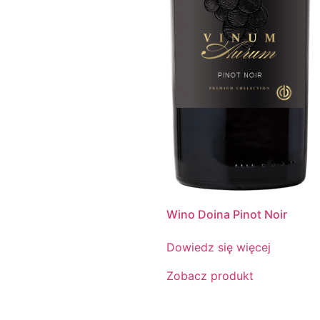
Wino Doina Pinot Noir
Dowiedz się więcej
Zobacz produkt